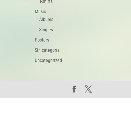
T-shirts
Music
Albums
Singles
Posters
Sin categoría
Uncategorized