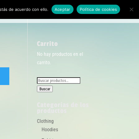
tás de acuerdo con ello.
Aceptar
Política de cookies
de Privacidad
Buenas Prácticas En Establecimientos Covid-19
Carrito
No hay productos en el
carrito.
Buscar
por:
Buscar
Categorías de los
productos
Clothing
Hoodies