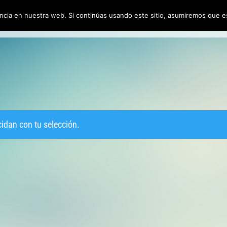
cia en nuestra web. Si continúas usando este sitio, asumiremos que es
io
Galería
Servicios
Política de Calidad
Contactar
Política 
idan con tu selección.