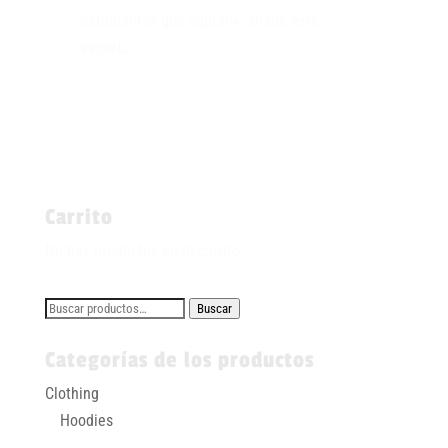
estudiantes que captan», añade este
experto.
Carrito
No hay productos en el carrito.
Buscar
Buscar
por:
Categorías de los productos
Clothing
Hoodies