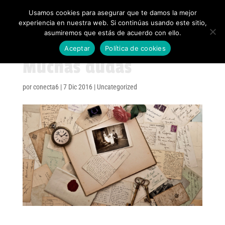
Usamos cookies para asegurar que te damos la mejor
experiencia en nuestra web. Si continúas usando este sitio,
asumiremos que estás de acuerdo con ello.
Aceptar
Política de cookies
Muchas dudas
por
conecta6
|
7 Dic 2016
|
Uncategorized