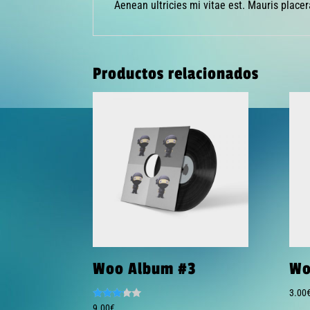
Aenean ultricies mi vitae est. Mauris placer
Productos relacionados
Woo Album #3
Wo
3.00
Valorad
9.00
€