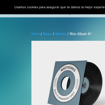
Usamos cookies para asegurar que te damos la mejor experien
Inic
Inicio
/
Music
/
Albums
/ Woo Album #1