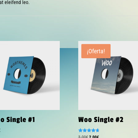
at eleifend leo.
¡Oferta!
o Single #1
Woo Single #2
€
Valorado
El
El
3.00
€
2.00
€