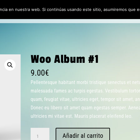
cia en nuestra web. Si continúas usando este sitio, asumiremos que es
io
Galería
Servicios
Política de Calidad
Contactar
Política 
Woo Album #1
9.00
€
Pellentesque habitant morbi tristique senectus et net
malesuada fames ac turpis egestas. Vestibulum torto
quam, feugiat vitae, ultricies eget, tempor sit amet, an
Donec eu libero sit amet quam egestas semper. Aene
ultricies mi vitae est. Mauris placerat eleifend leo.
Woo
Añadir al carrito